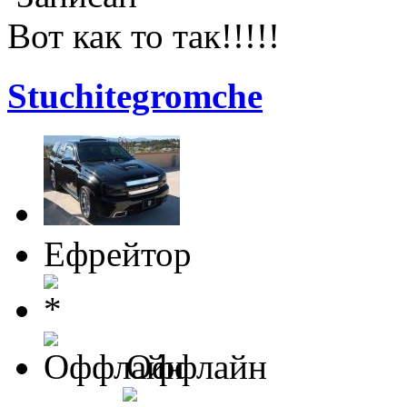
Вот как то так!!!!!
Stuchitegromche
Ефрейтор
Оффлайн