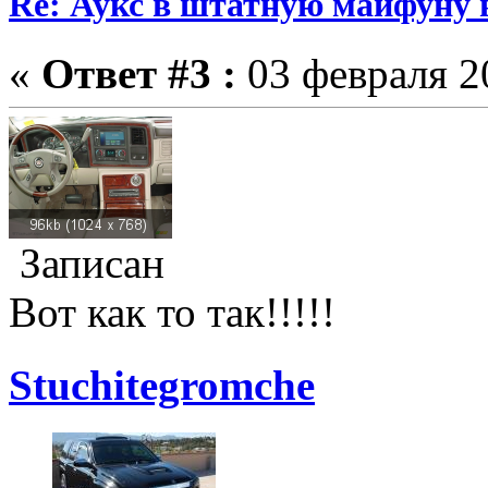
Re: Аукс в штатную майфуну
«
Ответ #3 :
03 февраля 20
Записан
Вот как то так!!!!!
Stuchitegromche