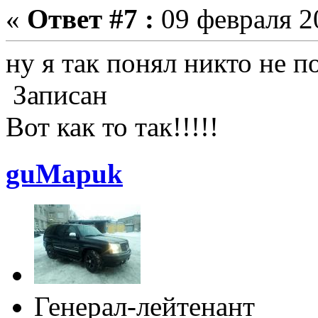
«
Ответ #7 :
09 февраля 20
ну я так понял никто не п
Записан
Вот как то так!!!!!
guMapuk
Генерал-лейтенант