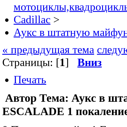
мотоциклы,квадроциклы
Cadillac
>
Аукс в штатную майфу
« предыдущая тема
следу
Страницы: [
1
]
Вниз
Печать
Автор
Тема: Аукс в шт
ESCALADE 1 покалениея