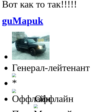
Вот как то так!!!!!
guMapuk
Генерал-лейтенант
Оффлайн