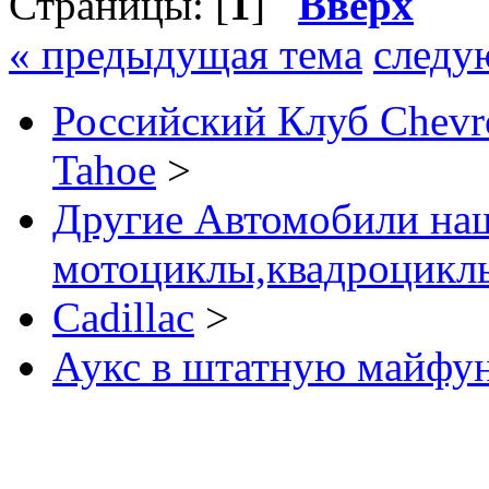
Страницы: [
1
]
Вверх
« предыдущая тема
следу
Российский Клуб Chevrol
Tahoe
>
Другие Автомобили наш
мотоциклы,квадроциклы
Cadillac
>
Аукс в штатную майфу