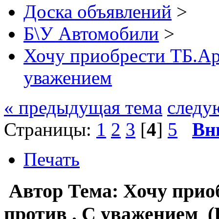
Доска объявлений
>
Б\У Автомобили
>
Хочу приобрести ТБ.Арг
уважением
« предыдущая тема
следу
Страницы:
1
2
3
[
4
]
5
Вн
Печать
Автор
Тема: Хочу прио
против . С уважением (