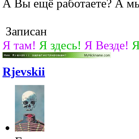
А Вы ещё работаете? А мы
Записан
Я там!
Я здесь!
Я Везде!
Я
Rjevskii