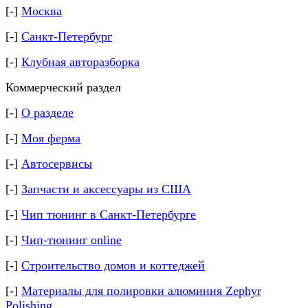
[-]
Москва
[-]
Санкт-Петербург
[-]
Клубная авторазборка
Коммерческий раздел
[-]
О разделе
[-]
Моя ферма
[-]
Автосервисы
[-]
Запчасти и аксессуары из США
[-]
Чип тюнинг в Санкт-Петербурге
[-]
Чип-тюнинг online
[-]
Строительство домов и коттеджей
[-]
Материалы для полировки алюминия Zephyr
Polishing