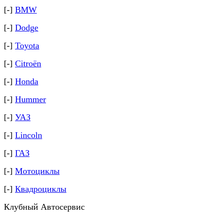
[-]
BMW
[-]
Dodge
[-]
Toyota
[-]
Citroёn
[-]
Honda
[-]
Hummer
[-]
УАЗ
[-]
Lincoln
[-]
ГАЗ
[-]
Мотоциклы
[-]
Квадроциклы
Клубный Автосервис