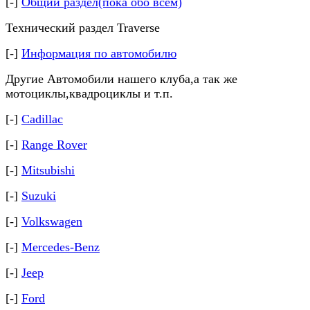
[-]
Общий раздел(пока обо всём)
Технический раздел Traverse
[-]
Информация по автомобилю
Другие Автомобили нашего клуба,а так же
мотоциклы,квадроциклы и т.п.
[-]
Cadillac
[-]
Range Rover
[-]
Mitsubishi
[-]
Suzuki
[-]
Volkswagen
[-]
Mercedes-Benz
[-]
Jeep
[-]
Ford