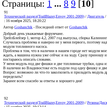
Страницы:
1
...
8
9
[
10
]
91
Технический раздел(TrailBlazer,Envoy 2001-2009)
/
Двигатель
/
: 16 ноября 2025, 18:20:22
Автор
Goshanchik
- Последний ответ от
Goshanchik
Добрый день уважаемые форумчане.
ТрейлБлейзер 1, мотор 4,2, 2007 год выпуска, сборка Калининг
Случилась проблема и наверно не у меня первого, поэтому н
модуля топливного насоса.
Проблема в том, что в наличии в нашем городе нет модуля мо
ждать, а машина нужна уже сейчас и на ходу. Сразу приношу и
постараюсь описать словами.
У меня модуль под две фишки и две топливные трубки, одна из
В наличии во Владивостоке есть подули под одну фишку и две
Вопрос: возможно ли что-то заколхозить и приладить модуль 
переделать?
Заранее всем спасибо за ответы и хорошего дня!
92
Технический раздел(TrailBlazer,Envoy 2001-2009)
/
Резина/Дис
: 15 ноября 2025, 19:12:14