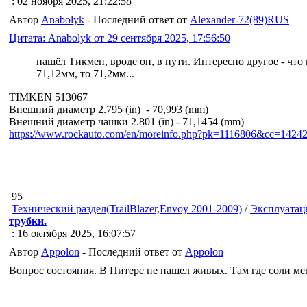
: 02 ноября 2025, 21:22:58
Автор
Anabolyk
- Последний ответ от
Alexander-72(89)RUS
Цитата: Anabolyk от 29 сентября 2025, 17:56:50
нашёл Тикмен, вроде он, в пути. Интересно другое - что в
71,12мм, то 71,2мм...
TIMKEN 513067
Внешний диаметр 2.795 (in) - 70,993 (mm)
Внешний диаметр чашки 2.801 (in) - 71,1454 (mm)
https://www.rockauto.com/en/moreinfo.php?pk=1116806&cc=142
95
Технический раздел(TrailBlazer,Envoy 2001-2009)
/
Эксплуатац
трубки.
: 16 октября 2025, 16:07:57
Автор
Appolon
- Последний ответ от
Appolon
Вопрос состояния. В Питере не нашел живых. Там где соли ме