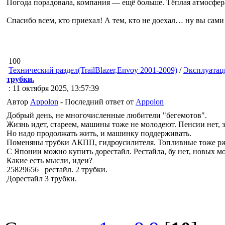
Погода порадовала, компания — ещё больше. Тёплая атмосфер
Спасибо всем, кто приехал! А тем, кто не доехал… ну вы сами
100
Технический раздел(TrailBlazer,Envoy 2001-2009)
/
Эксплуатац
трубки.
: 11 октября 2025, 13:57:39
Автор
Appolon
- Последний ответ от
Appolon
Добрый день, не многочисленные любители "бегемотов".
Жизнь идет, стареем, машины тоже не молодеют. Пенсии нет, з
Но надо продолжать жить, и машинку поддерживать.
Поменяны трубки АКПП, гидроусилителя. Топливные тоже рж
С Японии можно купить дорестайл. Рестайла, бу нет, новых м
Какие есть мысли, идеи?
25829656 рестайл. 2 трубки.
Дорестайл 3 трубки.