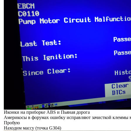
Иконки на приборке ABS и Пьяная дорога
Америкосы в форумах ошибку исправляют зачисткой клеммы 
Пробую
Находим массу (точка G304)