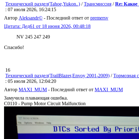
Технический раздел(Tahoe,Yukon..)
/
Трансмиссия
/
Re: Какое 
: 07 июля 2026, 16:24:15
Автор
Aleksandr©
- Последний ответ от
premersv
Цитата: Дед61 от 18 июня 2026, 00:48:18
NV 245 247 249
Спасибо!
16
Технический раздел(TrailBlazer,Envoy 2001-2009)
/
Тормозная 
: 05 июля 2026, 12:04:20
Автор
MAXI_MUM
- Последний ответ от
MAXI_MUM
Замучила плавающая ошибка.
С0110 - Pump Motor Circuit Malfunction