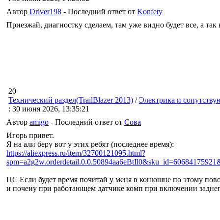
Автор
Driver198
- Последний ответ от
Konfety
Приезжай, диагностку сделаем, там уже видно будет все, а так
20
Технический раздел(TrailBlazer 2013)
/
Электрика и сопутству
: 30 июня 2026, 13:35:21
Автор
amigo
- Последний ответ от
Cова
Игорь привет.
Я на али беру вот у этих ребят (последнее время):
https://aliexpress.ru/item/32700121095.html?
spm=a2g2w.orderdetail.0.0.50894aa6eBtIl0&sku_id=6068417592
ПС Если будет время почитай у меня в конюшне по этому повод
и почеиу при работающем датчике комп при включении заднего