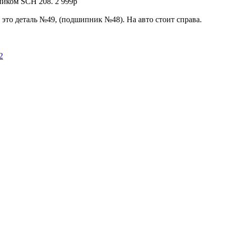
ником SCH 208. 2 999р
то деталь №49, (подшипник №48). На авто стоит справа.
2