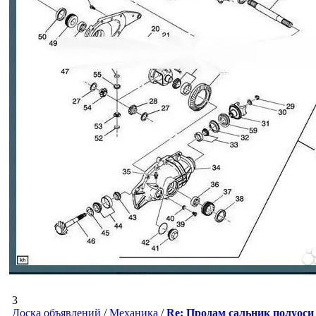
3
Доска объявлений
/
Механика
/
Re: Продам сальник полуоси