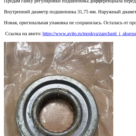
Продам гайку регулировки подшипника дифференциала передне
Внутренний диаметр подшипника 31,75 мм. Наружный диаметр 
Новая, оригинальная упаковка не сохранилась. Осталась от про
Ссылка на авито:
https://www.avito.ru/moskva/zapchasti_i_akse