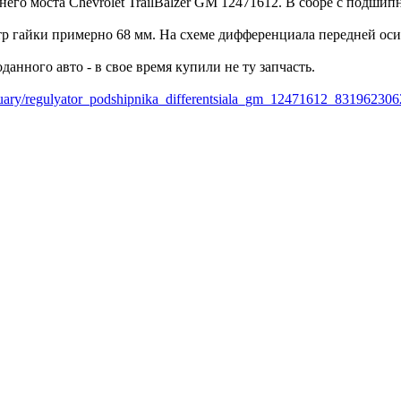
го моста Chevrolet TrailBalzer GM 12471612. В сборе с подшип
гайки примерно 68 мм. На схеме дифференциала передней оси э
данного авто - в свое время купили не ту запчасть.
ssuary/regulyator_podshipnika_differentsiala_gm_12471612_831962306