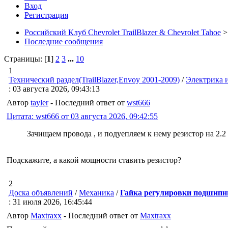
Вход
Регистрация
Российский Клуб Chevrolet TrailBlazer & Chevrolet Tahoe
>
Последние сообщения
Страницы: [
1
]
2
3
...
10
1
Технический раздел(TrailBlazer,Envoy 2001-2009)
/
Электрика 
: 03 августа 2026, 09:43:13
Автор
tayler
- Последний ответ от
wst666
Цитата: wst666 от 03 августа 2026, 09:42:55
Зачищаем провода , и подуепляем к нему резистор на 2.2
Подскажите, а какой мощности ставить резистор?
2
Доска объявлений
/
Механика
/
Гайка регулировки подшип
: 31 июля 2026, 16:45:44
Автор
Maxtraxx
- Последний ответ от
Maxtraxx