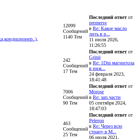
Последний ответ
от
premersv
12099
в
Re: Какое масло
Сообщений
лить в р...
1140 Тем
а,кондиционер..)
,
11 июля 2026,
11:26:55
Последний ответ
от
Grinii
242
в
Re: 1Din магнитола
Сообщений
в ниж...
17 Тем
24 февраля 2023,
18:41:48
Последний ответ
от
7006
Morose
Сообщений
в
Re: зап.части
90 Тем
05 сентября 2024,
18:47:03
Последний ответ
от
Peleron
463
в
Re: Через всю
Сообщений
страну в М...
25 Тем
06 июля 2021,