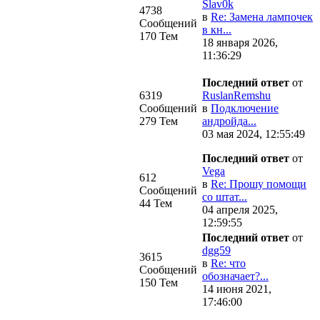
Slav0k
4738
в
Re: Замена лампочек
Сообщений
в кн...
170 Тем
18 января 2026,
11:36:29
Последний ответ
от
6319
RuslanRemshu
Сообщений
в
Подключение
279 Тем
андройда...
03 мая 2024, 12:55:49
Последний ответ
от
Vega
612
в
Re: Прошу помощи
Сообщений
со штат...
44 Тем
04 апреля 2025,
12:59:55
Последний ответ
от
dgg59
3615
в
Re: что
Сообщений
обозначает?...
150 Тем
14 июня 2021,
17:46:00