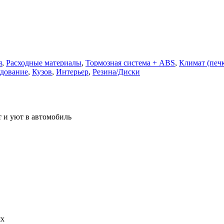
я
,
Расходные материалы
,
Тормозная система + ABS
,
Климат (печк
удование
,
Кузов
,
Интерьер
,
Резина/Диски
 и уют в автомобиль
ях