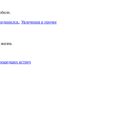
обиле.
соединился.
,
Увлечения и прочее
 жизнь
рошедших встреч