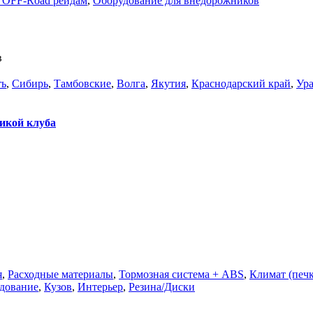
 OFF-Road рейдам
,
Оборудование для внедорожников
в
ть
,
Сибирь
,
Тамбовские
,
Волга
,
Якутия
,
Краснодарский край
,
Ур
ликой клуба
я
,
Расходные материалы
,
Тормозная система + ABS
,
Климат (печк
удование
,
Кузов
,
Интерьер
,
Резина/Диски