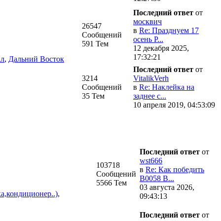
Последний ответ
от
москвич
26547
в
Re: Празднуем 17
Сообщений
осень Р...
591 Тем
12 декабря 2025,
17:32:21
ал
,
Дальний Восток
Последний ответ
от
3214
VitalikVerh
Сообщений
в
Re: Наклейка на
35 Тем
заднее с...
10 апреля 2019, 04:53:09
Последний ответ
от
wst666
103718
в
Re: Как победить
Сообщений
В0058 В...
5566 Тем
03 августа 2026,
а,кондиционер..)
,
09:43:13
Последний ответ
от