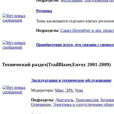
Подразделы
:
Фотографии
,
Предложения по
Регионы
Темы касающиеся отдельно взятых регионо
Подразделы
:
Санкт-Петербург и лен. облас
Приобретение всего, что связано с симво
Технический раздел(TrailBlazer,Envoy 2001-2009)
Эксплуатация и техническое обслуживание
Модераторы:
Макс_SPb
,
Vega
Подразделы
:
Двигатель
,
Трансмиссия
,
Ходова
Освещение
,
Электрика и сопутствующее обор