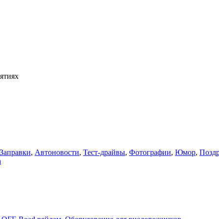
ятиях
 Заправки
,
Автоновости
,
Тест-драйвы
,
Фотографии
,
Юмор
,
Поздр
а