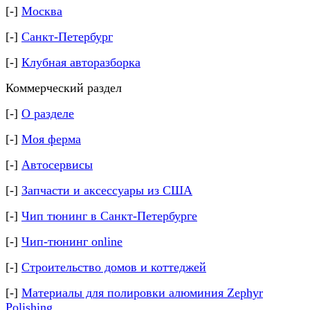
[-]
Москва
[-]
Санкт-Петербург
[-]
Клубная авторазборка
Коммерческий раздел
[-]
О разделе
[-]
Моя ферма
[-]
Автосервисы
[-]
Запчасти и аксессуары из США
[-]
Чип тюнинг в Санкт-Петербурге
[-]
Чип-тюнинг online
[-]
Строительство домов и коттеджей
[-]
Материалы для полировки алюминия Zephyr
Polishing