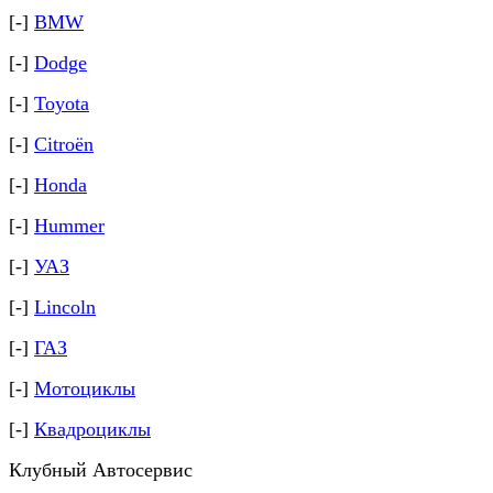
[-]
BMW
[-]
Dodge
[-]
Toyota
[-]
Citroёn
[-]
Honda
[-]
Hummer
[-]
УАЗ
[-]
Lincoln
[-]
ГАЗ
[-]
Мотоциклы
[-]
Квадроциклы
Клубный Автосервис