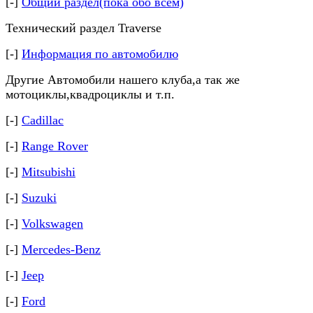
[-]
Общий раздел(пока обо всём)
Технический раздел Traverse
[-]
Информация по автомобилю
Другие Автомобили нашего клуба,а так же
мотоциклы,квадроциклы и т.п.
[-]
Cadillac
[-]
Range Rover
[-]
Mitsubishi
[-]
Suzuki
[-]
Volkswagen
[-]
Mercedes-Benz
[-]
Jeep
[-]
Ford