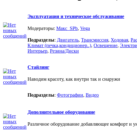
Эксплуатация и техническое обслуживание
Модераторы:
Макс_SPb
,
Vega
Подразделы
:
Двигатель
,
Трансмиссия
,
Ходовая
,
Ра
Климат (печка,кондиционер..)
,
Освещение
,
Электри
Интерьер
,
Резина/Диски
Стайлинг
Наводим красоту, как внутри так и снаружи
Подразделы
:
Фотографии
,
Видео
Дополнительное оборудование
Различное оборудование добавляющее комфорт и у