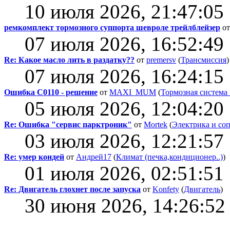
10 июля 2026, 21:47:05
ремкомплект тормозного суппорта шевроле трейлблейзер
о
07 июля 2026, 16:52:49
Re: Какое масло лить в раздатку??
от
premersv
(
Трансмиссия
)
07 июля 2026, 16:24:15
Ошибка C0110 - решение
от
MAXI_MUM
(
Тормозная система
05 июля 2026, 12:04:20
Re: Ошибка "сервис парктроник"
от
Mortek
(
Электрика и со
03 июля 2026, 12:21:57
Re: умер кондей
от
Андрей17
(
Климат (печка,кондиционер..)
)
01 июля 2026, 02:51:51
Re: Двигатель глохнет после запуска
от
Konfety
(
Двигатель
)
30 июня 2026, 14:26:52