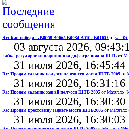
Re: Как победить В0058 В0065 В0084 В0102 В0105?
от
wst666
03 августа 2026, 09:43:
Гайка регулировки подшипника дифференциала ШТБ
от
Ma
31 июля 2026, 16:45:44
Re: Продам сальник полуоси переднего моста ШТБ 2005
от
31 июля 2026, 16:31:16
Re: Продам сальник задней полуоси ШТБ 2005
от
Maxtraxx
(
31 июля 2026, 16:30:30
Re: Продам крестовину заднего моста ШТБ2005
от
Maxtraxx
31 июля 2026, 16:30:03
Re: Продам подшипники полуоси ШТБ 2005
от
Maxtraxx
(
Ме