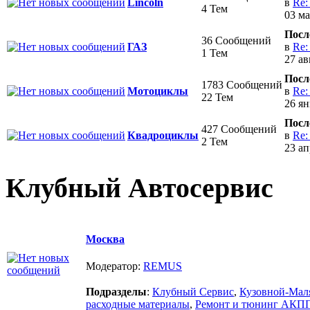
в
Re:
Lincoln
4 Тем
03 ма
Посл
36 Сообщений
в
Re:
ГАЗ
1 Тем
27 ав
Посл
1783 Сообщений
в
Re:
Мотоциклы
22 Тем
26 ян
Посл
427 Сообщений
в
Re:
Квадроциклы
2 Тем
23 ап
Клубный Автосервис
Москва
Модератор:
REMUS
Подразделы
:
Клубный Сервис
,
Кузовной-Мал
расходные материалы
,
Ремонт и тюнинг АКП