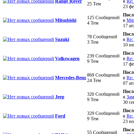
в
Re:
Range Rover
25 Тем
23 фе
Посл
125 Сообщений
в
Mit
Mitsubishi
4 Тем
17 ап
Посл
78 Сообщений
в
Re:
Suzuki
3 Тем
10 ию
Посл
239 Сообщений
в
Re:
Volkswagen
9 Тем
17 фе
Посл
869 Сообщений
в
Re:
Mercedes-Benz
24 Тем
07 ап
Посл
320 Сообщений
в
Зам
Jeep
9 Тем
30 се
Посл
329 Сообщений
в
Re:
Ford
9 Тем
23 но
Посл
55 Сообщений