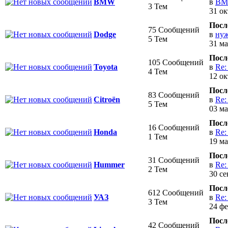
в
BM
BMW
3 Тем
31 ок
Посл
75 Сообщений
в
нуж
Dodge
5 Тем
31 ма
Посл
105 Сообщений
в
Re:
Toyota
4 Тем
12 ок
Посл
83 Сообщений
в
Re:
Citroёn
5 Тем
03 ма
Посл
16 Сообщений
в
Re:
Honda
1 Тем
19 ма
Посл
31 Сообщений
в
Re:
Hummer
2 Тем
30 се
Посл
612 Сообщений
в
Re:
УАЗ
3 Тем
24 фе
Посл
42 Сообщений