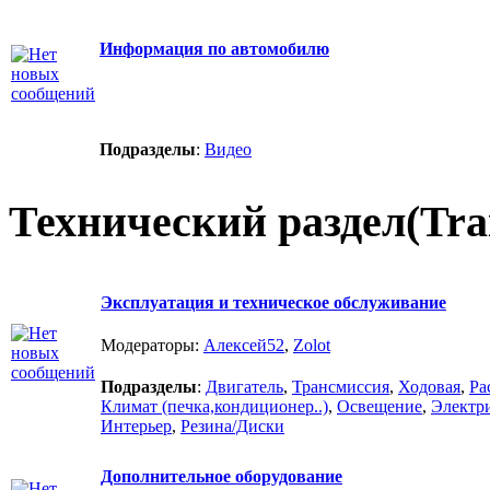
Информация по автомобилю
Подразделы
:
Видео
Технический раздел(Trai
Эксплуатация и техническое обслуживание
Модераторы:
Алексей52
,
Zolot
Подразделы
:
Двигатель
,
Трансмиссия
,
Ходовая
,
Ра
Климат (печка,кондиционер..)
,
Освещение
,
Электр
Интерьер
,
Резина/Диски
Дополнительное оборудование