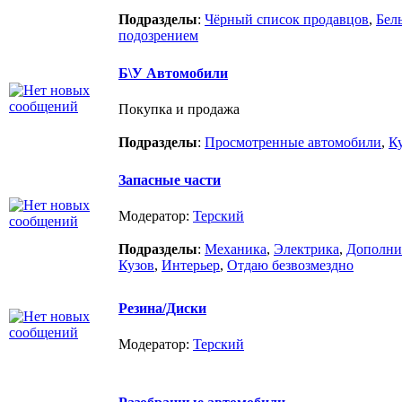
Подразделы
:
Чёрный список продавцов
,
Бел
подозрением
Б\У Автомобили
Покупка и продажа
Подразделы
:
Просмотренные автомобили
,
К
Запасные части
Модератор:
Терский
Подразделы
:
Механика
,
Электрика
,
Дополни
Кузов
,
Интерьер
,
Отдаю безвозмездно
Резина/Диски
Модератор:
Терский