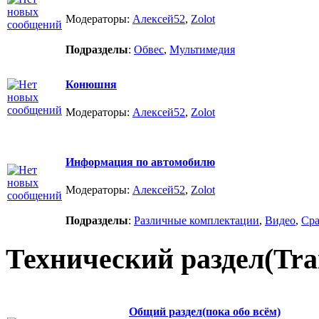
Модераторы:
Алексей52
,
Zolot
Подразделы
:
Обвес
,
Мультимедия
Конюшня
Модераторы:
Алексей52
,
Zolot
Информация по автомобилю
Модераторы:
Алексей52
,
Zolot
Подразделы
:
Различные комплектации
,
Видео
,
Сра
Технический раздел(Trai
Общий раздел(пока обо всём)