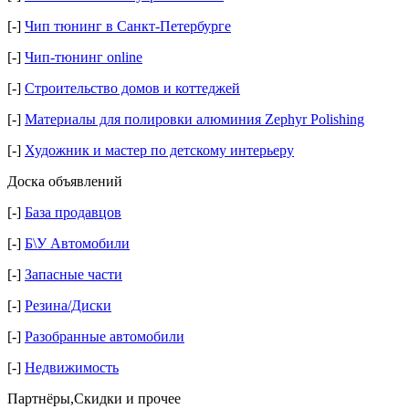
[-]
Чип тюнинг в Санкт-Петербурге
[-]
Чип-тюнинг online
[-]
Строительство домов и коттеджей
[-]
Материалы для полировки алюминия Zephyr Polishing
[-]
Художник и мастер по детскому интерьеру
Доска объявлений
[-]
База продавцов
[-]
Б\У Автомобили
[-]
Запасные части
[-]
Резина/Диски
[-]
Разобранные автомобили
[-]
Недвижимость
Партнёры,Скидки и прочее