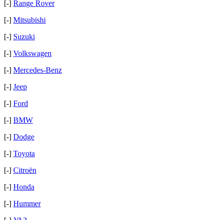
[-]
Range Rover
[-]
Mitsubishi
[-]
Suzuki
[-]
Volkswagen
[-]
Mercedes-Benz
[-]
Jeep
[-]
Ford
[-]
BMW
[-]
Dodge
[-]
Toyota
[-]
Citroёn
[-]
Honda
[-]
Hummer