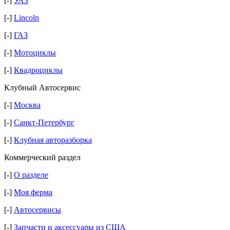
[-]
УАЗ
[-]
Lincoln
[-]
ГАЗ
[-]
Мотоциклы
[-]
Квадроциклы
Клубный Автосервис
[-]
Москва
[-]
Санкт-Петербург
[-]
Клубная авторазборка
Коммерческий раздел
[-]
О разделе
[-]
Моя ферма
[-]
Автосервисы
[-]
Запчасти и аксессуары из США