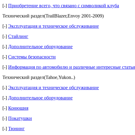
[-]
Приобретение всего, что связано с символикой клуба
Технический раздел(TrailBlazer,Envoy 2001-2009)
[-]
Эксплуатация и техническое обслуживание
[-]
Стайлинг
[-]
Дополнительное оборудование
[-]
Системы безопасности
[-]
Информация по автомобилю и различные интересные стать
Технический раздел(Tahoe,Yukon..)
[-]
Эксплуатация и техническое обслуживание
[-]
Дополнительное оборудование
[-]
Конюшня
[-]
Покатушки
[-]
Тюнинг