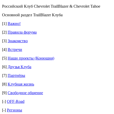
Российский Клуб Chevrolet TrailBlazer & Chevrolet Tahoe
Основной раздел TrailBlazer Клуба
[1]
Важно!
[2]
Правила форума
[3]
Знакомство
[4]
Встречи
[5]
Наши проекты (Конюшня)
[6]
Друзья Клуба
[7]
Партнёры
[8]
Клубная жизнь
[9]
Свободное общение
[-]
OFF-Road
[-]
Регионы