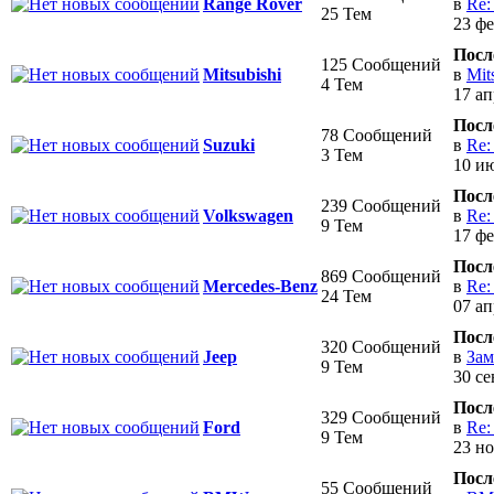
в
Re:
Range Rover
25 Тем
23 фе
Посл
125 Сообщений
в
Mit
Mitsubishi
4 Тем
17 ап
Посл
78 Сообщений
в
Re:
Suzuki
3 Тем
10 ию
Посл
239 Сообщений
в
Re:
Volkswagen
9 Тем
17 фе
Посл
869 Сообщений
в
Re:
Mercedes-Benz
24 Тем
07 ап
Посл
320 Сообщений
в
Зам
Jeep
9 Тем
30 се
Посл
329 Сообщений
в
Re:
Ford
9 Тем
23 но
Посл
55 Сообщений