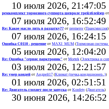
10 июля 2026, 21:47:05
ремкомплект тормозного суппорта шевроле трейлблейзер
о
07 июля 2026, 16:52:49
Re: Какое масло лить в раздатку??
от
premersv
(
Трансмиссия
)
07 июля 2026, 16:24:15
Ошибка C0110 - решение
от
MAXI_MUM
(
Тормозная система
05 июля 2026, 12:04:20
Re: Ошибка "сервис парктроник"
от
Mortek
(
Электрика и со
03 июля 2026, 12:21:57
Re: умер кондей
от
Андрей17
(
Климат (печка,кондиционер..)
)
01 июля 2026, 02:51:51
Re: Двигатель глохнет после запуска
от
Konfety
(
Двигатель
)
30 июня 2026, 14:26:52