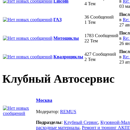
в
Re:
Lincoln
4 Тем
03 ма
Посл
36 Сообщений
в
Re:
ГАЗ
1 Тем
27 ав
Посл
1783 Сообщений
в
Re:
Мотоциклы
22 Тем
26 ян
Посл
427 Сообщений
в
Re:
Квадроциклы
2 Тем
23 ап
Клубный Автосервис
Москва
Модератор:
REMUS
Подразделы
:
Клубный Сервис
,
Кузовной-Мал
расходные материалы
,
Ремонт и тюнинг АКП