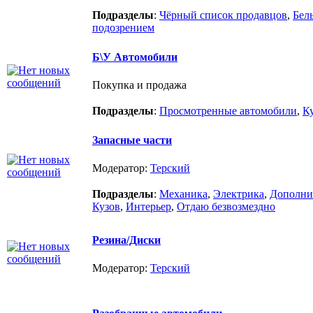
Подразделы
:
Чёрный список продавцов
,
Бел
подозрением
Б\У Автомобили
Покупка и продажа
Подразделы
:
Просмотренные автомобили
,
К
Запасные части
Модератор:
Терский
Подразделы
:
Механика
,
Электрика
,
Дополни
Кузов
,
Интерьер
,
Отдаю безвозмездно
Резина/Диски
Модератор:
Терский