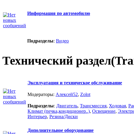
Информация по автомобилю
Подразделы
:
Видео
Технический раздел(Trai
Эксплуатация и техническое обслуживание
Модераторы:
Алексей52
,
Zolot
Подразделы
:
Двигатель
,
Трансмиссия
,
Ходовая
,
Ра
Климат (печка,кондиционер..)
,
Освещение
,
Электр
Интерьер
,
Резина/Диски
Дополнительное оборудование