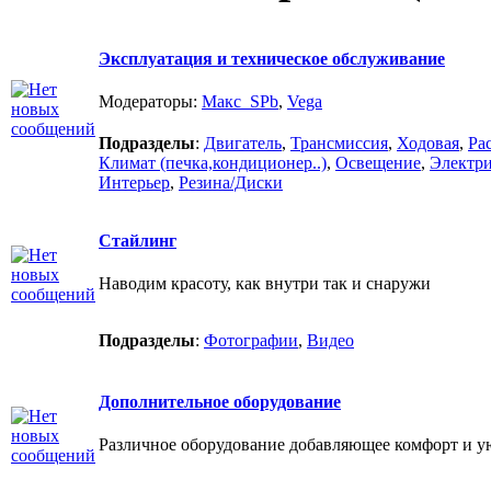
Эксплуатация и техническое обслуживание
Модераторы:
Макс_SPb
,
Vega
Подразделы
:
Двигатель
,
Трансмиссия
,
Ходовая
,
Ра
Климат (печка,кондиционер..)
,
Освещение
,
Электри
Интерьер
,
Резина/Диски
Стайлинг
Наводим красоту, как внутри так и снаружи
Подразделы
:
Фотографии
,
Видео
Дополнительное оборудование
Различное оборудование добавляющее комфорт и у