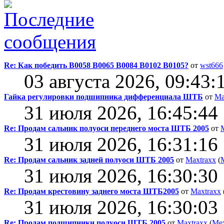
Re: Как победить В0058 В0065 В0084 В0102 В0105?
от
wst666
03 августа 2026, 09:43:
Гайка регулировки подшипника дифференциала ШТБ
от
Ma
31 июля 2026, 16:45:44
Re: Продам сальник полуоси переднего моста ШТБ 2005
от
31 июля 2026, 16:31:16
Re: Продам сальник задней полуоси ШТБ 2005
от
Maxtraxx
(
31 июля 2026, 16:30:30
Re: Продам крестовину заднего моста ШТБ2005
от
Maxtraxx
31 июля 2026, 16:30:03
Re: Продам подшипники полуоси ШТБ 2005
от
Maxtraxx
(
Ме