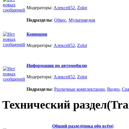
Модераторы:
Алексей52
,
Zolot
Подразделы
:
Обвес
,
Мультимедия
Конюшня
Модераторы:
Алексей52
,
Zolot
Информация по автомобилю
Модераторы:
Алексей52
,
Zolot
Подразделы
:
Различные комплектации
,
Видео
,
Сра
Технический раздел(Trai
Общий раздел(пока обо всём)