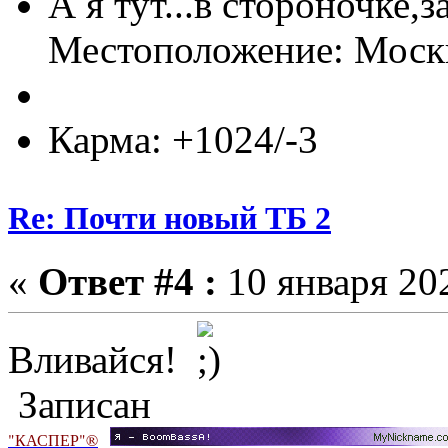
А я тут...в стороночке,
Местоположение: Мос
Карма: +1024/-3
Re: Почти новый ТБ 2
«
Ответ #4 :
10 января 202
Вливайся!
Записан
"КАСПЕР"®