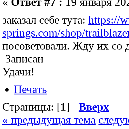
«
Ответ #7 :
19 января 202
заказал себе тута:
https://
springs.com/shop/trailblaze
посоветовали. Жду их со д
Записан
Удачи!
Печать
Страницы: [
1
]
Вверх
« предыдущая тема
следу