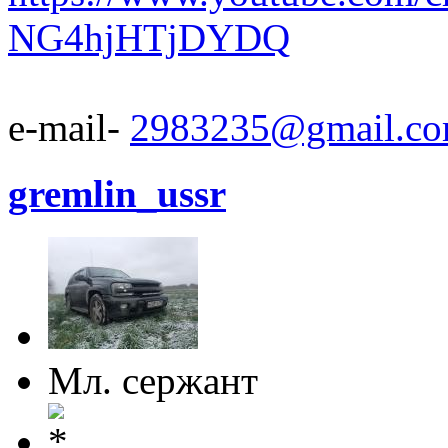
NG4hjHTjDYDQ
e-mail-
2983235@gmail.c
gremlin_ussr
Мл. сержант