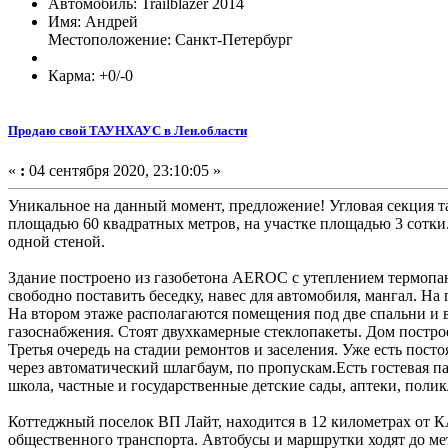
Автомобиль: Trailblazer 2014
Имя: Андрей
Местоположение: Санкт-Петербург
Карма: +0/-0
Продаю свой ТАУНХАУС в Лен.области
«
:
04 сентября 2020, 23:10:05 »
Уникальное на данный момент, предложение! Угловая секция та
площадью 60 квадратных метров, на участке площадью 3 сотки.
одной стеной.
Здание построено из газобетона AEROC с утеплением термоп
свободно поставить беседку, навес для автомобиля, мангал. Н
На втором этаже располагаются помещения под две спальни и в
газоснабжения. Стоят двухкамерные стеклопакеты. Дом построе
Третья очередь на стадии ремонтов и заселения. Уже есть пос
через автоматический шлагбаум, по пропускам.Есть гостевая п
школа, частные и государственные дет
Коттеджный поселок ВП Лайт, находится в 12 километрах от 
общественного транспорта. Автобу