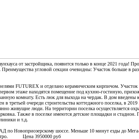
унхауса от застройщика, появится только в конце 2021 года! Пр
 Преимущества угловой секции очевидны: Участок больше в разы
анелями FUTUREX и отделано керамическим кирпичом. Участок 
а первом этаже находятся помещение под кухню-гостиную, прихожу
анную комнату. Есть люк для выхода на чердак. В дом введены 
н в третьей очереди строительства коттеджного поселка, в 201
тоянно живущие люди. На территории поселка осуществляется охр
арковка. Также в поселке имеются детские площадки и стадион. 
ские сады, аптеки, поликлиники и т.д.
КАД по Новоприозерском
у шоссе. Меньше 10 минут езды до Мега-
сы и маршрутки ходят до метро. Цен