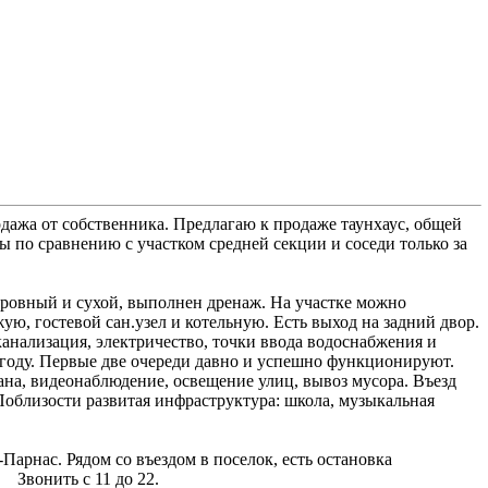
одажа от собственника. Предлагаю к продаже таунхаус, общей
 по сравнению с участком средней секции и соседи только за
ровный и сухой, выполнен дренаж. На участке можно
ю, гостевой сан.узел и котельную. Есть выход на задний двор.
канализация, электричество, точки ввода водоснабжения и
9 году. Первые две очереди давно и успешно функционируют.
ана, видеонаблюдение, освещение улиц, вывоз мусора. Въезд
Поблизости развитая инфраструктура: школа, музыкальная
Парнас. Рядом со въездом в поселок, есть остановка
а 3950000 руб Звонить с 11 до 22.