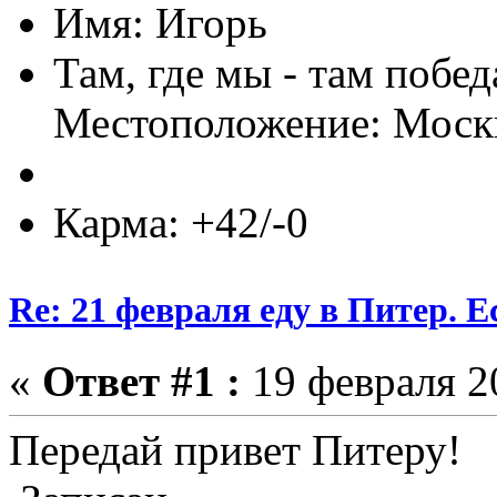
Имя: Игорь
Там, где мы - там побед
Местоположение: Моск
Карма: +42/-0
Re: 21 февраля еду в Питер. Е
«
Ответ #1 :
19 февраля 20
Передай привет Питеру!