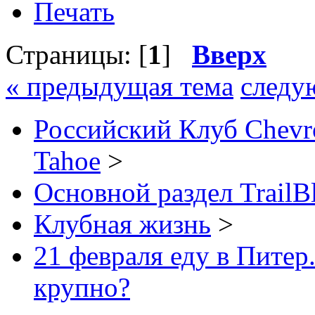
Печать
Страницы: [
1
]
Вверх
« предыдущая тема
следу
Российский Клуб Chevrol
Tahoe
>
Основной раздел TrailB
Клубная жизнь
>
21 февраля еду в Питер.
крупно?