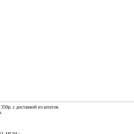
350р. с доставкой из штатов.
.
MAXI_MUM
»