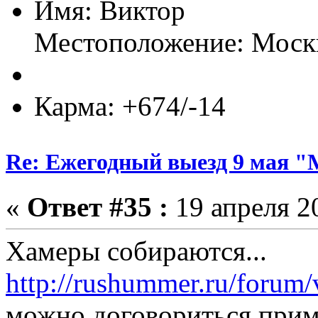
Имя: Виктор
Местоположение: Моск
Карма: +674/-14
Re: Ежегодный выезд 9 мая 
«
Ответ #35 :
19 апреля 20
Хамеры собираются...
http://rushummer.ru/forum
можно договориться примк