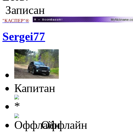
Записан
"КАСПЕР"®
Sergei77
Капитан
Оффлайн