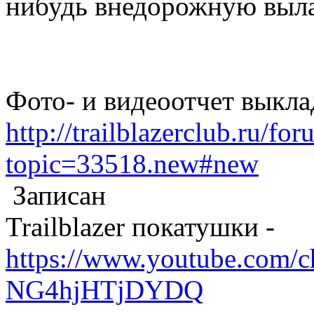
нибудь внедорожную выл
Фото- и видеоотчет выкла
http://trailblazerclub.ru/fo
topic=33518.new#new
Записан
Trailblazer покатушки -
https://www.youtube.com/
NG4hjHTjDYDQ