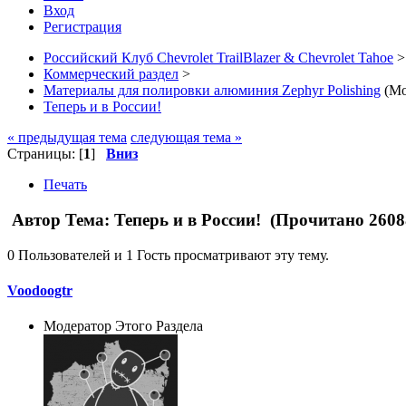
Вход
Регистрация
Российский Клуб Chevrolet TrailBlazer & Chevrolet Tahoe
>
Коммерческий раздел
>
Материалы для полировки алюминия Zephyr Polishing
(Мо
Теперь и в России!
« предыдущая тема
следующая тема »
Страницы: [
1
]
Вниз
Печать
Автор
Тема: Теперь и в России! (Прочитано 2608
0 Пользователей и 1 Гость просматривают эту тему.
Voodoogtr
Модератор Этого Раздела