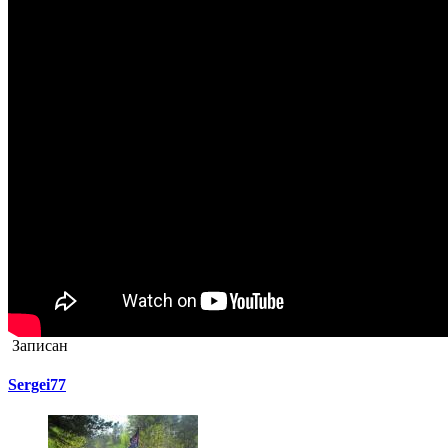
Записан
Sergei77