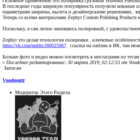
Основное применение это полировка грузовой техники Piterbilt
В последние годы широкую популярность получили кованые ал
параметрами ширины, вылета и дизайнерскими решениями, зе
Теперь со всеми материалами Zephyr Custom Polishing Products
Поскольку, я сам лично занимаюсь полировкой, с удовольствие
Zephyr это целая технология полировки , ключевые особенности
https://vk.com/public180025067
ссылка на паблик в ВК, там мож
Больше фото и видео можно посмотреть в инстаграмм по тегам #
«
Последнее редактирование: 30 марта 2019, 02:12:53 от Vood
Записан
Voodoogtr
Модератор Этого Раздела