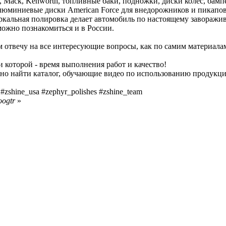
, Mack, Kenworth, топливные баки, подножки, диски колёс, бамп
юминиевые диски American Force для внедорожников и пикапов,
ркальная полировка делает автомобиль по настоящему завораж
 можно познакомиться и в России.
м отвечу на все интересующие вопросы, как по самим материалам
 которой - время выполнения работ и качество!
но найти каталог, обучающие видео по использованию продукц
zshine_usa #zephyr_polishes #zshine_team
oogtr
»