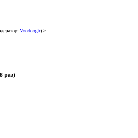
дератор:
Voodoogtr
) >
8 раз)