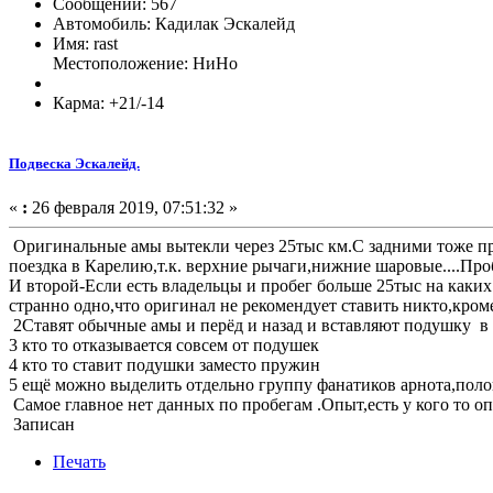
Сообщений: 567
Автомобиль: Кадилак Эскалейд
Имя: rast
Местоположение: НиНо
Карма: +21/-14
Подвеска Эскалейд.
«
:
26 февраля 2019, 07:51:32 »
Оригинальные амы вытекли через 25тыс км.С задними тоже проб
поездка в Карелию,т.к. верхние рычаги,нижние шаровые....Про
И второй-Если есть владельцы и пробег больше 25тыс на каки
странно одно,что оригинал не рекомендует ставить никто,кром
2Ставят обычные амы и перёд и назад и вставляют подушку 
3 кто то отказывается совсем от подушек
4 кто то ставит подушки заместо пружин
5 ещё можно выделить отдельно группу фанатиков арнота,поло
Самое главное нет данных по пробегам .Опыт,есть у кого то 
Записан
Печать