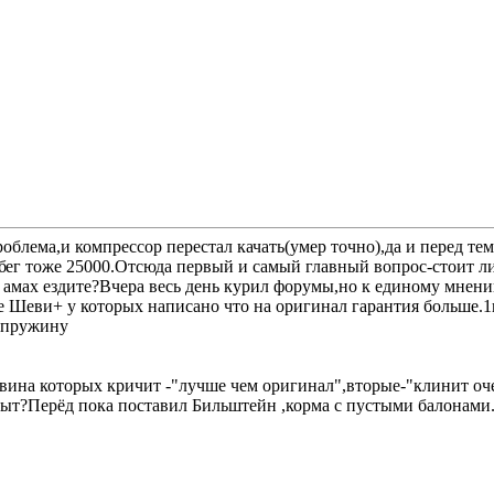
лема,и компрессор перестал качать(умер точно),да и перед тем
б
ег тоже 25000.Отсюда первый и самый главный вопрос-стоит ли 
х амах ездите?Вчера весь день курил форумы,но к единому мнен
е Шеви+ у которых написано что на оригинал гарантия больше.1
в пружину
вина которых кричит -"лучше чем оригинал",вторые-"клинит оч
опыт?Перёд пока поставил Бильштейн ,корма с пустыми балонами