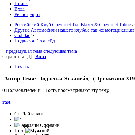
Поиск
Вход
Регистрация
Российский Клуб Chevrolet TrailBlazer & Chevrolet Tahoe
>
Другие Автомобили нашего клуба,а так же мотоциклы,кв
Cadillac
>
Подвеска Эскалейд.
« предыдущая тема
следующая тема »
Страницы: [
1
]
Вниз
Печать
Автор
Тема: Подвеска Эскалейд. (Прочитано 319
0 Пользователей и 1 Гость просматривают эту тему.
rast
Ст. Лейтенант
Оффлайн
Пол: