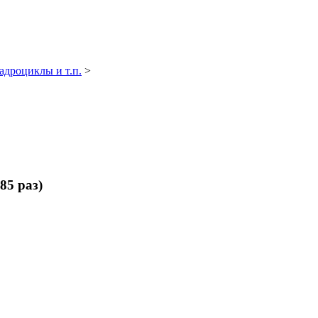
адроциклы и т.п.
>
85 раз)