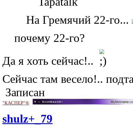
Tapatalk
На Гремячий 22-го...
почему 22-го?
Да я хоть сейчас!..
Сейчас там весело!.. подт
Записан
"КАСПЕР"®
shulz+_79