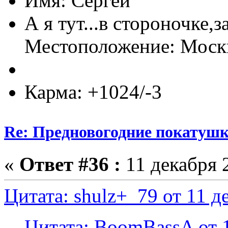
Имя: Сергей
А я тут...в стороночке,
Местоположение: Мос
Карма: +1024/-3
Re: Предновогодние покатушк
«
Ответ #36 :
11 декабря 2
Цитата: shulz+_79 от 11 д
Цитата: BoomBassA от 1