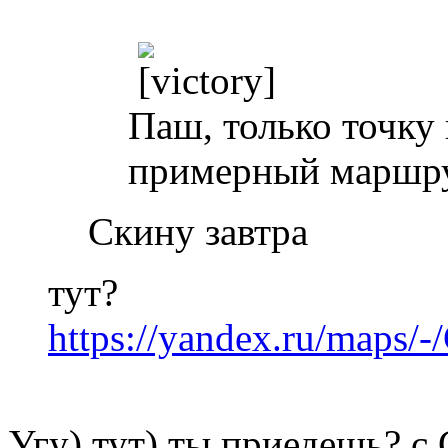
Паш, только точку
примерный маршру
Скину завтра
тут?
https://yandex.ru/maps
Угу) тут) ты приедешь? с