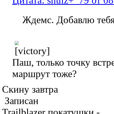
Цитата: shulz+_79 от 08
Ждемс. Добавлю теб
Паш, только точку вст
маршрут тоже?
Скину завтра
Записан
Trailblazer покатушки -