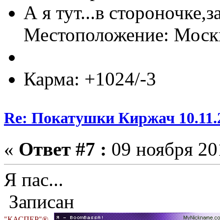
А я тут...в стороночке,
Местоположение: Мос
Карма: +1024/-3
Re: Покатушки Киржач 10.11.
«
Ответ #7 :
09 ноября 201
Я пас...
Записан
"КАСПЕР"®