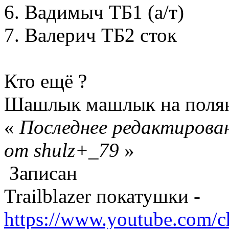
6. Вадимыч ТБ1 (а/т)
7. Валерич ТБ2 сток
Кто ещё ?
Шашлык машлык на полян
«
Последнее редактирован
от shulz+_79
»
Записан
Trailblazer покатушки -
https://www.youtube.com/