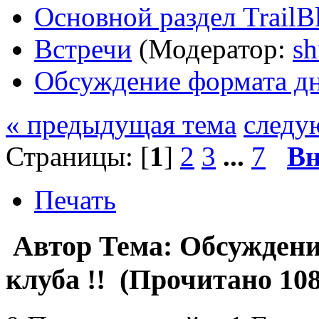
Основной раздел TrailB
Встречи
(Модератор:
sh
Обсуждение формата дн
« предыдущая тема
следу
Страницы: [
1
]
2
3
...
7
Вн
Печать
Автор
Тема: Обсуждени
клуба !! (Прочитано 108