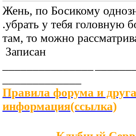
Жень, по Босикому однозн
.убрать у тебя головную 
там, то можно рассматрив
Записан
_______________
______
_____________
Правила форума и друга
информация(ссылка)
Клубный Серв