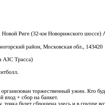
 Новой Риге (32-км Новорижского шоссе) А
ногорский район, Московская обл., 143420
 АЗС Трасса)
нтболл.
рганизован торжественный ужин. Кто будет
й вход + сбор на банкет.
 точка будет сброшена здесь и в группе вот