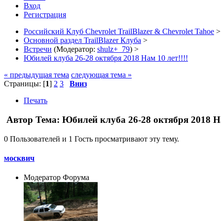
Вход
Регистрация
Российский Клуб Chevrolet TrailBlazer & Chevrolet Tahoe
>
Основной раздел TrailBlazer Клуба
>
Встречи
(Модератор:
shulz+_79
) >
Юбилей клуба 26-28 октября 2018 Нам 10 лет!!!!
« предыдущая тема
следующая тема »
Страницы: [
1
]
2
3
Вниз
Печать
Автор
Тема: Юбилей клуба 26-28 октября 2018 На
0 Пользователей и 1 Гость просматривают эту тему.
москвич
Модератор Форума