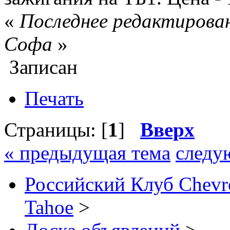
«
Последнее редактирован
Софа
»
Записан
Печать
Страницы: [
1
]
Вверх
« предыдущая тема
следу
Российский Клуб Chevrol
Tahoe
>