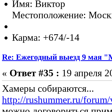
Имя: Виктор
Местоположение: Моск
Карма: +674/-14
Re: Ежегодный выезд 9 мая 
«
Ответ #35 :
19 апреля 20
Хамеры собираются...
http://rushummer.ru/forum
можно договориться примк