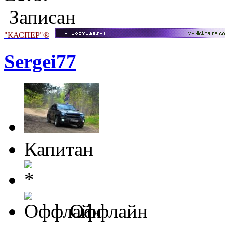
Записан
"КАСПЕР"®
Sergei77
Капитан
Оффлайн