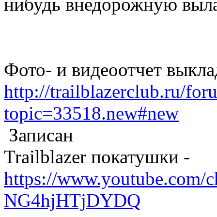
нибудь внедорожную выл
Фото- и видеоотчет выкла
http://trailblazerclub.ru/fo
topic=33518.new#new
Записан
Trailblazer покатушки -
https://www.youtube.com/
NG4hjHTjDYDQ