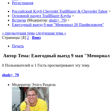
Регистрация
Российский Клуб Chevrolet TrailBlazer & Chevrolet Tahoe
>
Основной раздел TrailBlazer Клуба
>
Встречи
(Модератор:
shulz+_79
) >
Ежегодный выезд 9 мая "Мемориал 28 Панфиловцев"
« предыдущая тема
следующая тема »
Страницы: [
1
]
2
Вниз
Печать
Автор
Тема: Ежегодный выезд 9 мая "Мемориал 
0 Пользователей и 1 Гость просматривают эту тему.
shulz+_79
Модератор Этого Раздела