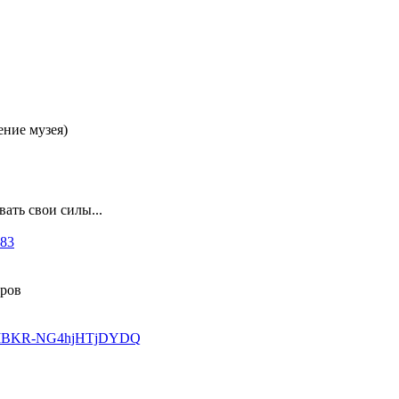
ение музея)
ать свои силы...
183
оров
-XjpIBKR-NG4hjHTjDYDQ