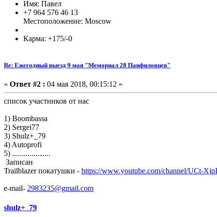
Имя: Павел
+7 964 576 46 13
Местоположение: Moscow
Карма: +175/-0
Re: Ежегодный выезд 9 мая "Мемориал 28 Панфиловцев"
«
Ответ #2 :
04 мая 2018, 00:15:12 »
список участников от нас
1) Boombassa
2) Sergei77
3) Shulz+_79
4) Autoprofi
5) ...............
.....
Записан
Trailblazer покатушки -
https://www.youtube.com/channel/UCt
e-mail-
2983235@gmail.com
shulz+_79