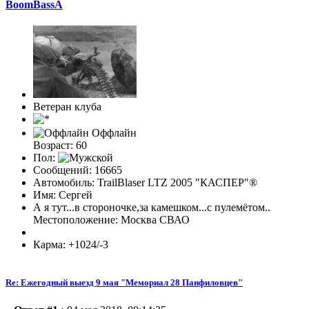
BoomBassA
Ветеран клуба
Оффлайн
Возраст: 60
Пол:
Сообщений: 16665
Автомобиль: TrailBlaser LTZ 2005 "КАСПЕР"®
Имя: Сергей
А я тут...в стороночке,за камешком...с пулемётом..
Местоположение: Москва СВАО
Карма: +1024/-3
Re: Ежегодный выезд 9 мая "Мемориал 28 Панфиловцев"