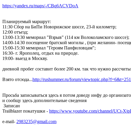
https://yandex.ru/maps/-/CBq6ACVDoA
Планируемый маршрут:
11:30 Сбор на БиПи Новорижское шоссе, 23-й километр;
12:00 отъезд;
13:00-13:30 мемориал "Взрыв" (114 км Волоколамского шоссе);
14:00-14:30 посещение братской могилы , (при желании- посещ
15:00-15:30 мемориал "Героям Панфиловцам";
16:30- г. Ярополец, отдых на природе.
19:00- выезд в Москву.
дневной пробег составит более 200 км. так что нужно рассчитыв
Взято отсюда...
http://rushummer.ru/forum/viewtopic.php?f=6&t=25
Просьба записываться здесь я потом доведу инфу до организат
и сообщу здесь дополнительные сведения
Записан
Trailblazer покатушки -
https://www.youtube.com/channel/UCt
e-mail-
2983235@gmail.com