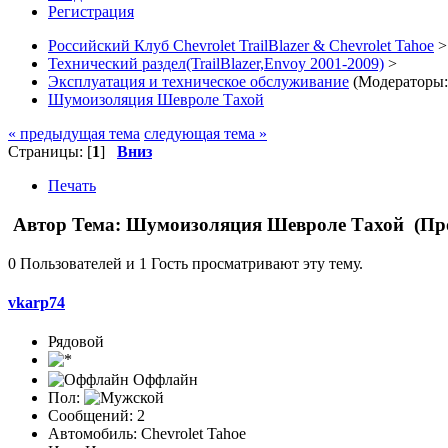
Регистрация
Российский Клуб Chevrolet TrailBlazer & Chevrolet Tahoe
>
Технический раздел(TrailBlazer,Envoy 2001-2009)
>
Эксплуатация и техническое обслуживание
(Модераторы
Шумоизоляция Шевроле Тахой
« предыдущая тема
следующая тема »
Страницы: [
1
]
Вниз
Печать
Автор
Тема: Шумоизоляция Шевроле Тахой (Про
0 Пользователей и 1 Гость просматривают эту тему.
vkarp74
Рядовой
Оффлайн
Пол:
Сообщений: 2
Автомобиль: Chevrolet Tahoe