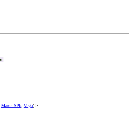
:
Макс_SPb
,
Vega
) >