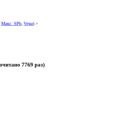
:
Макс_SPb
,
Vega
) >
читано 7769 раз)