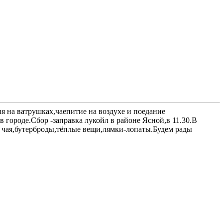
я на ватрушках,чаепитие на воздухе и поедание
 городе.Сбор -заправка лукойл в районе Ясной,в 11.30.В
с чая,бутерброды,тёплые вещи,лямки-лопаты.Будем рады