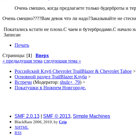
Очень смешно, когда предлагаете только будерброты и те
Очень смешно????Вам девок что ли надо?Заказывайте не стесня
Покатались кстати не плохо.С чаем и бутербродами.С начало н
Записан
Печать
Страницы: [
1
]
Вверх
« предыдущая тема
следующая тема »
Российский Клуб Chevrolet TrailBlazer & Chevrolet Tahoe
>
Основной раздел TrailBlazer Клуба
>
Встречи
(Модератор:
shulz+_79
) >
Покатушки в Нижнем Новгороде.
SMF 2.0.13
|
SMF © 2013
,
Simple Machines
BlackRain 2006, 2010, by
Crip
XHTML
RSS