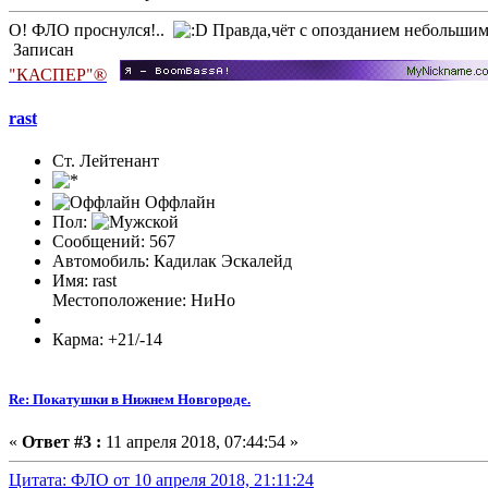
О! ФЛО проснулся!..
Правда,чёт с опозданием небольшим
Записан
"КАСПЕР"®
rast
Ст. Лейтенант
Оффлайн
Пол:
Сообщений: 567
Автомобиль: Кадилак Эскалейд
Имя: rast
Местоположение: НиНо
Карма: +21/-14
Re: Покатушки в Нижнем Новгороде.
«
Ответ #3 :
11 апреля 2018, 07:44:54 »
Цитата: ФЛО от 10 апреля 2018, 21:11:24