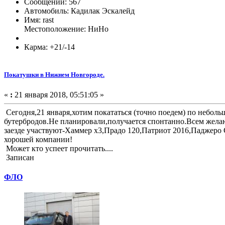
Сообщений: 567
Автомобиль: Кадилак Эскалейд
Имя: rast
Местоположение: НиНо
Карма: +21/-14
Покатушки в Нижнем Новгороде.
«
:
21 января 2018, 05:51:05 »
Сегодня,21 января,хотим покататься (точно поедем) по неболь
бутербродов.Не планировали,получается спонтанно.Всем желающ
заезде участвуют-Хаммер х3,Прадо 120,Патриот 2016,Паджеро 
хорошей компании!
Может кто успеет прочитать....
Записан
ФЛО