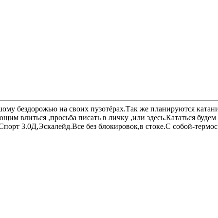
шому бездорожью на своих пузотёрах.Так же планируются катани
им влиться ,просьба писать в личку ,или здесь.Кататься будем в
Спорт 3.0Д,Эскалейд.Все без блокировок,в стоке.С собой-термо