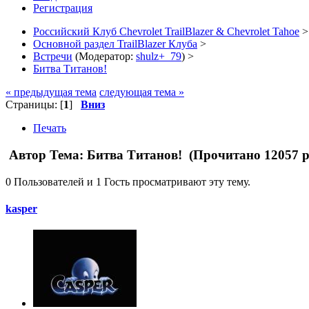
Регистрация
Российский Клуб Chevrolet TrailBlazer & Chevrolet Tahoe
>
Основной раздел TrailBlazer Клуба
>
Встречи
(Модератор:
shulz+_79
) >
Битва Титанов!
« предыдущая тема
следующая тема »
Страницы: [
1
]
Вниз
Печать
Автор
Тема: Битва Титанов! (Прочитано 12057 р
0 Пользователей и 1 Гость просматривают эту тему.
kasper