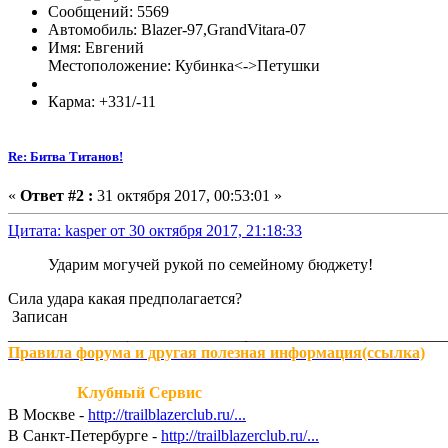
Сообщений: 5569
Автомобиль: Blazer-97,GrandVitara-07
Имя: Евгений
Местоположение: Кубинка<->Петушки
Карма: +331/-11
Re: Битва Титанов!
«
Ответ #2 :
31 октября 2017, 00:53:01 »
Цитата: kasper от 30 октября 2017, 21:18:33
Ударим могучей рукой по семейному бюджету!
Сила удара какая предполагается?
Записан
_______________
_______________
_______________
__________
Правила форума и другая полезная информация(ссылка)
Клубный Сервис
В Москве
-
http://trailblazerclub.ru/...
В Санкт-Петербурге
-
http://trailblazerclub.ru/...