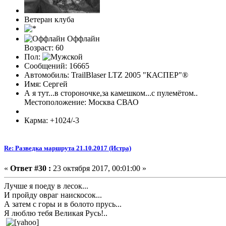
Ветеран клуба
Оффлайн
Возраст: 60
Пол:
Сообщений: 16665
Автомобиль: TrailBlaser LTZ 2005 "КАСПЕР"®
Имя: Сергей
А я тут...в стороночке,за камешком...с пулемётом..
Местоположение: Москва СВАО
Карма: +1024/-3
Re: Разведка маршрута 21.10.2017 (Истра)
«
Ответ #30 :
23 октября 2017, 00:01:00 »
Лучше я поеду в лесок...
И пройду овраг наискосок...
А затем с горы и в болото прусь...
Я люблю тебя Великая Русь!..