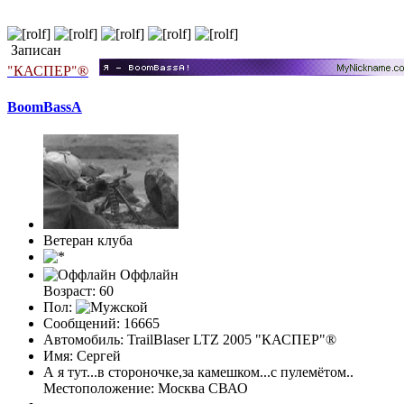
Записан
"КАСПЕР"®
BoomBassA
Ветеран клуба
Оффлайн
Возраст: 60
Пол:
Сообщений: 16665
Автомобиль: TrailBlaser LTZ 2005 "КАСПЕР"®
Имя: Сергей
А я тут...в стороночке,за камешком...с пулемётом..
Местоположение: Москва СВАО