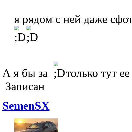
я рядом с ней даже сфо
А я бы за
только тут ее 
Записан
SemenSX