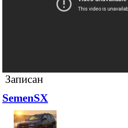
Записан
SemenSX