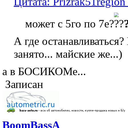
Цитата: Prizrak51region
может с 5го по 7е?
А где останавливаться?
занято... майские же...)
а в БОСИКОМе...
Записан
BoomBassA