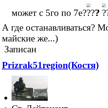
может с 5го по 7е?
?
А где останавливаться? Мо
майские же...)
Записан
Prizrak51region(Костя)