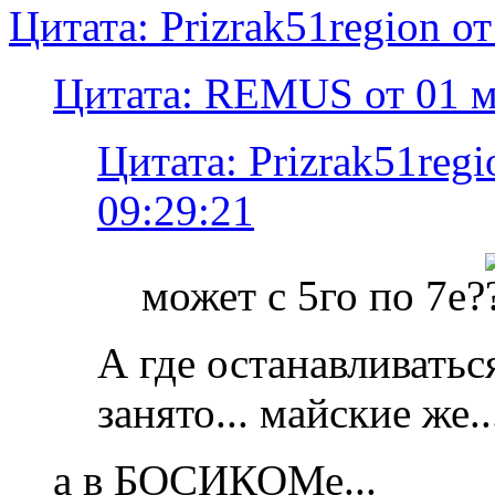
Цитата: Prizrak51region от
Цитата: REMUS от 01 ма
Цитата: Prizrak51regi
09:29:21
может с 5го по 7е?
А где останавливатьс
занято... майские же..
а в БОСИКОМе...