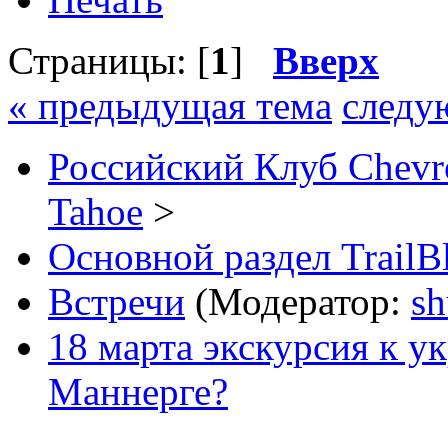
Страницы: [
1
]
Вверх
« предыдущая тема
следу
Российский Клуб Chevrol
Tahoe
>
Основной раздел TrailB
Встречи
(Модератор:
sh
18 марта экскурсия к 
Маннерге?