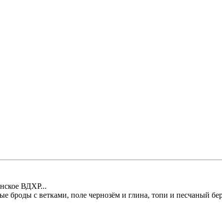
нское ВДХР...
е броды с ветками, поле чернозём и глина, топи и песчаный бер