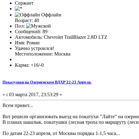
Сержант
Оффлайн
Возраст: 40
Пол:
Сообщений: 89
Автомобиль: Chevrolet TrailBlazer 2.8D LTZ
Имя: Роман
Удачно устроился!
Местоположение: Москва
Карма: +16/-0
Покатушки на Озерненском ВДХР 22-23 Апреля.
«
:
03 марта 2017, 23:53:29 »
Всем привет...
Вот решили организовать выезд на покатухи "Лайте" на озерни
В планах шашлык, покатушки (лесная тропа по маршруту (лесны
По датам 22-23 апреля, от Москвы порядка 1-1,5 часа...