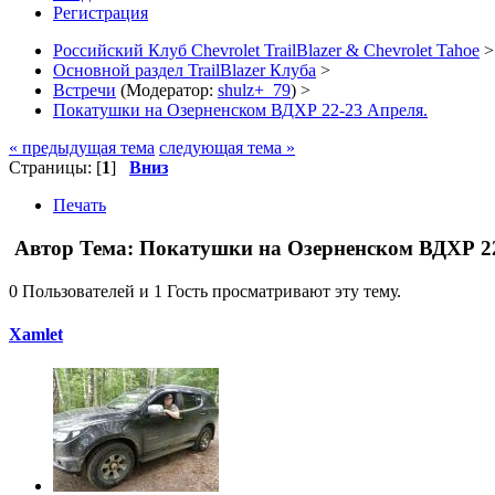
Регистрация
Российский Клуб Chevrolet TrailBlazer & Chevrolet Tahoe
>
Основной раздел TrailBlazer Клуба
>
Встречи
(Модератор:
shulz+_79
) >
Покатушки на Озерненском ВДХР 22-23 Апреля.
« предыдущая тема
следующая тема »
Страницы: [
1
]
Вниз
Печать
Автор
Тема: Покатушки на Озерненском ВДХР 22
0 Пользователей и 1 Гость просматривают эту тему.
Xamlet