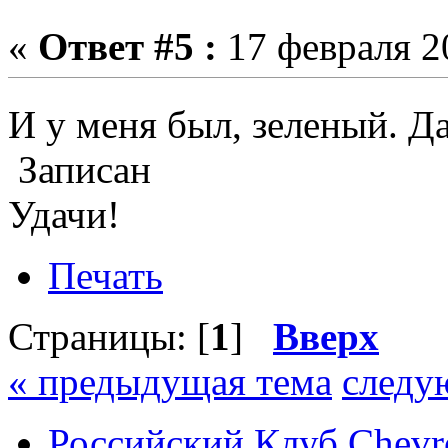
«
Ответ #5 :
17 февраля 20
И у меня был, зеленый. Д
Записан
Удачи!
Печать
Страницы: [
1
]
Вверх
« предыдущая тема
следу
Российский Клуб Chevrol