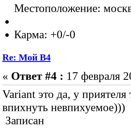
Местоположение: моск
Карма: +0/-0
Re: Мой B4
«
Ответ #4 :
17 февраля 20
Variant это да, у приятел
впихнуть невпихуемое)))
Записан