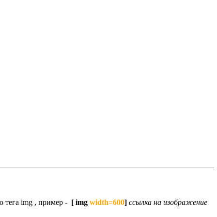
 тега img , пример -
[ img
width=600
]
ссылка на изображение