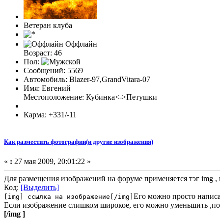
Ветеран клуба
Оффлайн
Возраст: 46
Пол:
Сообщений: 5569
Автомобиль: Blazer-97,GrandVitara-07
Имя: Евгений
Местоположение: Кубинка<->Петушки
Карма: +331/-11
Как разместить фотографии(и другие изображения)
«
:
27 мая 2009, 20:01:22 »
Для размещения изображений на форуме применяется тэг img , в
Код:
[Выделить]
Его можно просто написа
[img] ссылка на изображение[/img]
Если изображение слишком широкое, его можно уменьшить ,поиг
[/img ]