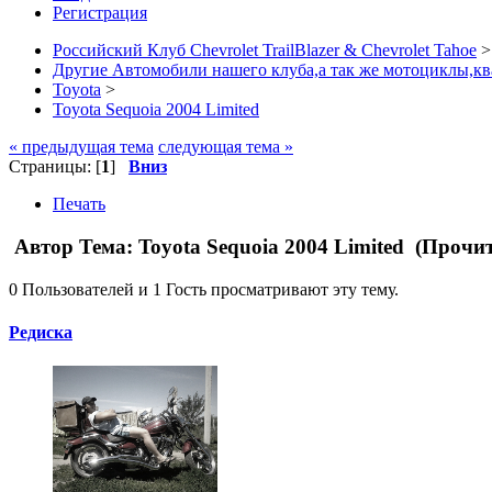
Регистрация
Российский Клуб Chevrolet TrailBlazer & Chevrolet Tahoe
>
Другие Автомобили нашего клуба,а так же мотоциклы,кв
Toyota
>
Toyota Sequoia 2004 Limited
« предыдущая тема
следующая тема »
Страницы: [
1
]
Вниз
Печать
Автор
Тема: Toyota Sequoia 2004 Limited (Прочи
0 Пользователей и 1 Гость просматривают эту тему.
Редиска