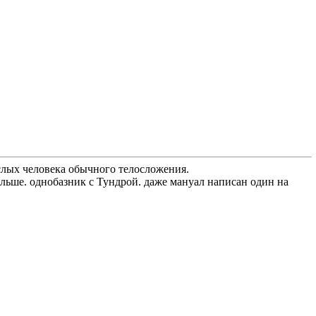
рослых человека обычного телосложения.
ольше. однобазник с Тундрой. даже мануал написан один на