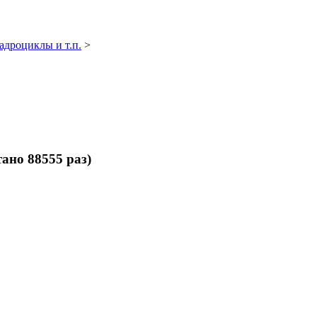
адроциклы и т.п.
>
тано 88555 раз)