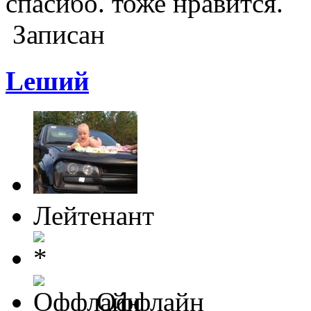
спасибо. тоже нравится.
Записан
Lеший
Лейтенант
Оффлайн