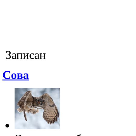
Записан
Cова