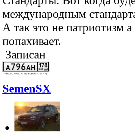
Стандарты. Вот когда буд
международным стандарта
А так это не патриотизм а 
попахивает.
Записан
SemenSX