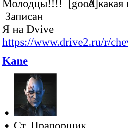
Молодцы!!!!
А какая 
Записан
Я на Dvive
https://www.drive2.ru/r/c
Kane
Ст. Прапорщик