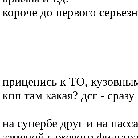
короче до первого серьезно
приценись к ТО, кузовны
кпп там какая? дсг - сраз
на супербе друг и на пасс
заменой сажевого фильтра