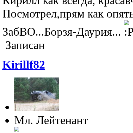
Кирилл как всегда, красав
Посмотрел,прям как опять
ЗабВО...Борзя-Даурия...
Записан
Kirillf82
Мл. Лейтенант