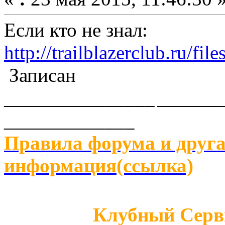
Если кто не знал:
http://trailblazerclub.ru/file
Записан
_______________
______
_____________
Правила форума и друга
информация(ссылка)
Клубный Серв