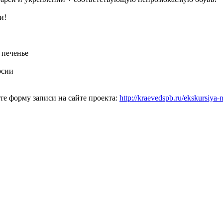
и!
 печенье
рсии
те форму записи на сайте проекта:
http://kraevedspb.ru/ekskursiya-n