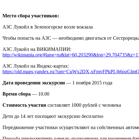
Место сбора участников:
АЗС Лукойл в Зеленогорске возле вокзала
Чтобы попасть на АЗС — необходимо двигаться от Сестрорецк
АЗС Лукойл на ВИКИМАПИИ:
http://wikimapia.org/#lang=ru&lat=60.203290&lon=29.704735&z
АЗС Лукойл на Яндекс-картах:
https://old.maps.yandex.ru/?um=CuWx2DX-xFmvFPkPLjh6ozG
Дата проведения экскурсии
— 1 ноября 2015 года
Время сбора
— 10.00
Стоимость участия
составляет 1000 рублей с человека
Дети до 14 лет посещают экскурсию бесплатно
Передвижение участники осуществляют на собственных автомоб
Просьба предусмотреть одежду, подходящую для посещения ба