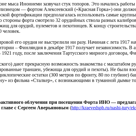
йоне мыса Инониеми зазвучал стук топоров. Это начались работ
е близнецом — фортом Алексеевский («Красная Горка») они дол
рской фортификации предполагалась использовать самые крупные
 со стороны форта смотрело 32 орудийных ствола разных калибро
ищ для орудий, пулеметов и пехотинцев. К концу строительства
0 человек.
овой его орудия не выстрелили ни разу. Начиная с лета 1917 на
ритории – Финляндия в декабре 1917 получает независимость. В
1921 году, после заключения Тартусского мирного договора, Фи
ского) дают прекрасную возможность знакомства с масштабом ру
рованные траншеи, убежища для орудий и пехоты). Не были вз
иклопические остатки (300 метров по фронту, 80 по глубине) 
ну» из фильма «Сталкер», с возникающими в туманной дымке то
оактивного облучения при посещении Форта ИНО — предлага
о главе с Сергеем Аверьяновым
(
http://kraevedspb.ru/nashi-tury/e