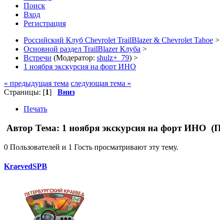
Поиск
Вход
Регистрация
Российский Клуб Chevrolet TrailBlazer & Chevrolet Tahoe
>
Основной раздел TrailBlazer Клуба
>
Встречи
(Модератор:
shulz+_79
) >
1 ноября экскурсия на форт ИНО
« предыдущая тема
следующая тема »
Страницы: [
1
]
Вниз
Печать
Автор
Тема: 1 ноября экскурсия на форт ИНО (П
0 Пользователей и 1 Гость просматривают эту тему.
KraevedSPB