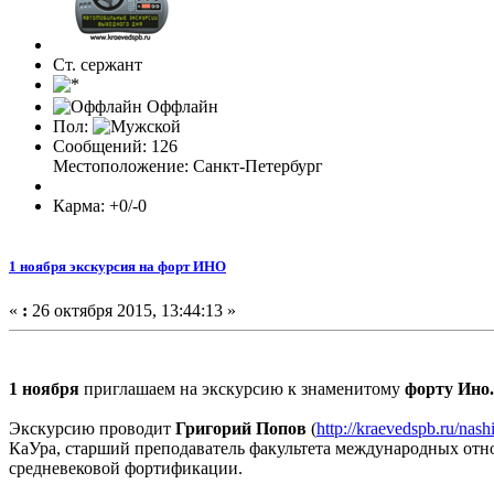
Ст. сержант
Оффлайн
Пол:
Сообщений: 126
Местоположение: Санкт-Петербург
Карма: +0/-0
1 ноября экскурсия на форт ИНО
«
:
26 октября 2015, 13:44:13 »
1 ноября
приглашаем на экскурсию к знаменитому
форту Ино.
Экскурсию проводит
Григорий Попов
(
http://kraevedspb.ru/nash
КаУра, старший преподаватель факультета международных от
средневековой фортификации.