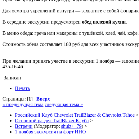
Для осмотра укреплений изнутри — захватите с собой фонарик
В середине экскурсии предусмотрен
обед полевой кухни
.
В меню обеда: греча или макароны с тушёнкой, хлеб, чай, кофе,
Стоимость обеда составляет 180 руб для всех участников экску
При желании принять участие в экскурсии 1 ноября — заполни
435-16-46
Записан
Печать
Страницы: [
1
]
Вверх
« предыдущая тема
следующая тема »
Российский Клуб Chevrolet TrailBlazer & Chevrolet Tahoe
>
Основной раздел TrailBlazer Клуба
>
Встречи
(Модератор:
shulz+_79
) >
1 ноября экскурсия на форт ИНО