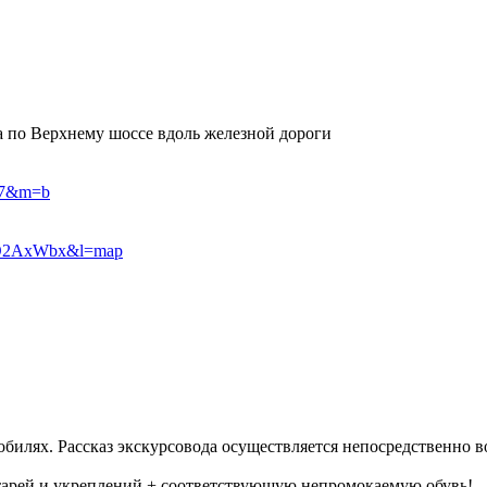
а по Верхнему шоссе вдоль железной дороги
=17&m=b
lmO2AxWbx&l=map
илях. Рассказ экскурсовода осуществляется непосредственно во
тарей и укреплений + соответствующую непромокаемую обувь!