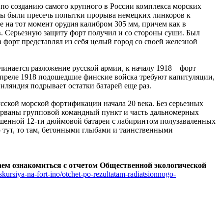
ы по созданию самого крупного в России комплекса морских
жны были пресечь попытки прорыва немецких линкоров к
 на тот момент орудия калибром 305 мм, причем как в
в. Серьезную защиту форт получил и со стороны суши. Был
 форт представлял из себя целый город со своей железной
чинается разложение русской армии, к началу 1918 – форт
 апреле 1918 подошедшие финские войска требуют капитуляции,
нляндия подрывает остатки батарей еще раз.
сской морской фортификации начала 20 века. Без серьезных
орваны групповой командный пункт и часть дальномерных
башенной 12-ти дюймовой батареи с лабиринтом полузаваленных
 тут, то там, бетонными глыбами и таинственными
ем ознакомиться с отчетом Общественной экологической
kskursiya-na-fort-ino/otchet-po-rezultatam-radiatsionnogo-