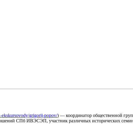
i-ekskursovody/grigorij-popov/
) — координатор общественной гру
ношений СПб ИВЭСЭП, участник различных исторических семина