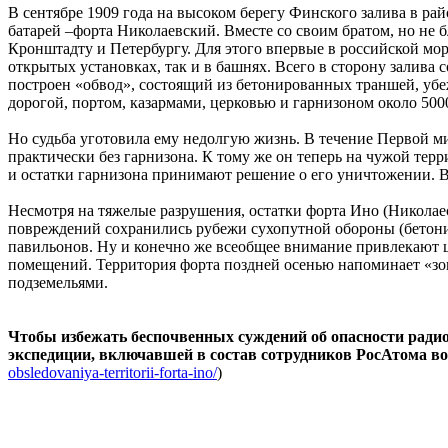
В сентябре 1909 года на высоком берегу Финского залива в ра
батарей –форта Николаевский. Вместе со своим братом, но н
Кронштадту и Петербургу. Для этого впервые в российской мо
открытых установках, так и в башнях. Всего в сторону залива
построен «обвод», состоящий из бетонированных траншей, убеж
дорогой, портом, казармами, церковью и гарнизоном около 500
Но судьба уготовила ему недолгую жизнь. В течение Первой мир
практически без гарнизона. К тому же он теперь на чужой тер
и остатки гарнизона принимают решение о его уничтожении. В 
Несмотря на тяжелые разрушения, остатки форта Ино (Николае
повреждений сохранились рубежи сухопутной обороны (бетони
павильонов. Ну и конечно же всеобщее внимание привлекают ц
помещений. Территория форта поздней осенью напоминает «зо
подземельями.
Чтобы избежать беспочвенных суждений об опасности ради
экспедиции, включавшей в состав сотрудников РосАтома в
obsledovaniya-territorii-forta-ino/
)