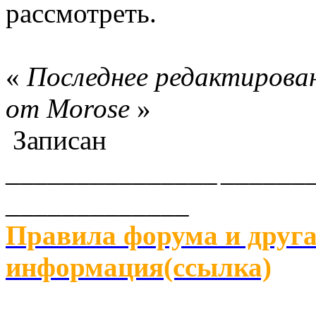
рассмотреть.
«
Последнее редактирован
от Morose
»
Записан
_______________
______
_____________
Правила форума и друга
информация(ссылка)