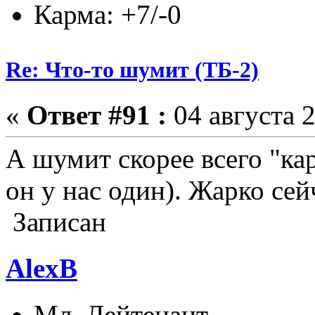
Карма: +7/-0
Re: Что-то шумит (ТБ-2)
«
Ответ #91 :
04 августа 2
А шумит скорее всего "кар
он у нас один). Жарко сей
Записан
AlexB
Мл. Лейтенант