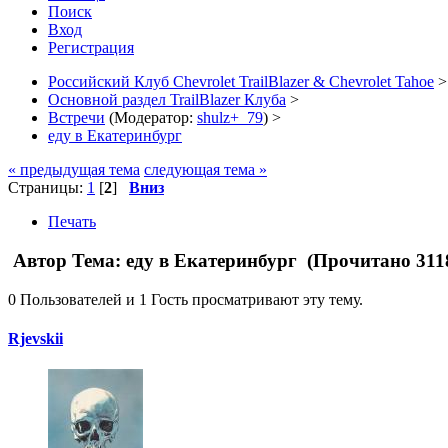
Поиск
Вход
Регистрация
Российский Клуб Chevrolet TrailBlazer & Chevrolet Tahoe
>
Основной раздел TrailBlazer Клуба
>
Встречи
(Модератор:
shulz+_79
) >
еду в Екатеринбург
« предыдущая тема
следующая тема »
Страницы:
1
[
2
]
Вниз
Печать
Автор
Тема: еду в Екатеринбург (Прочитано 311
0 Пользователей и 1 Гость просматривают эту тему.
Rjevskii