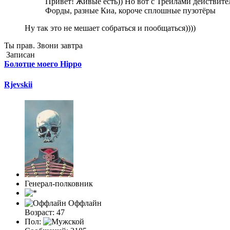
Привет! Живые есть)) Но вот с Трейлами действител
Форды, разные Киа, короче сплошные пузотёры
Ну так это не мешает собраться и пообщаться))))
Ты прав. Звони завтра
Записан
Болотце моего Hippo
Rjevskii
Генерал-полковник
Оффлайн
Возраст: 47
Пол: