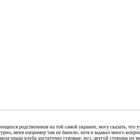
ющихся родствеников на той самой украине, могу сказать, что уч
турно, меня например там не банили, хотя я задавал много вопро
авила прадо клуба достаточно суровые, но с другой стороны их м