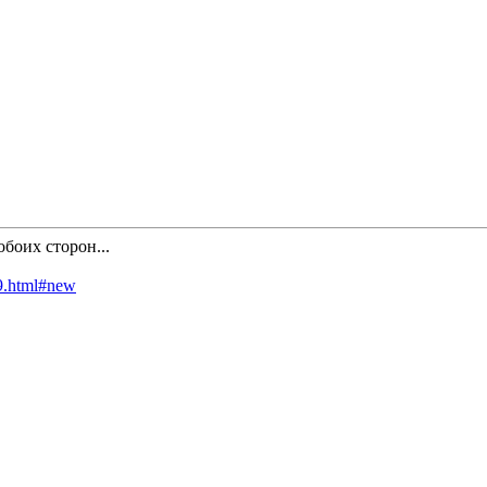
боих сторон...
19.html#new