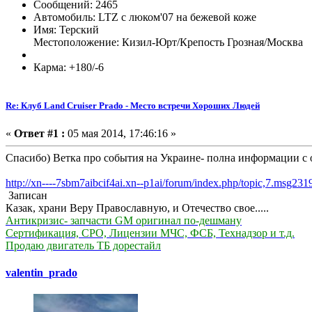
Сообщений: 2465
Автомобиль: LTZ c люком'07 на бежевой коже
Имя: Терский
Местоположение: Кизил-Юрт/Крепость Грозная/Москва
Карма: +180/-6
Re: Клуб Land Cruiser Prado - Место встречи Хороших Людей
«
Ответ #1 :
05 мая 2014, 17:46:16 »
Спасибо) Ветка про события на Украине- полна информации с о
http://xn----7sbm7aibcif4ai.xn--p1ai/forum/index.php/topic,7.msg23
Записан
Казак, храни Веру Православную, и Отечество свое.....
Антикризис- запчасти GM оригинал по-дешману
Сертификация, СРО, Лицензии МЧС, ФСБ, Технадзор и т.д.
Продаю двигатель ТБ дорестайл
valentin_prado