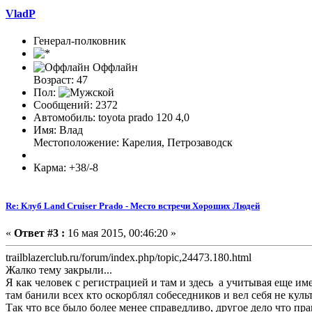
VladP
Генерал-полковник
Оффлайн
Возраст: 47
Пол:
Сообщений: 2372
Автомобиль: toyota prado 120 4,0
Имя: Влад
Местоположение: Карелия, Петрозаводск
Карма: +38/-8
Re: Клуб Land Cruiser Prado - Место встречи Хороших Людей
«
Ответ #3 :
16 мая 2015, 00:46:20 »
trailblazerclub
.ru/forum/index.php/topic,24473.180.html
Жалко тему закрыли...
Я как человек с регистрацией и там и здесь а учитывая еще име
там банили всех кто оскорблял собеседников и вел себя не куль
Так что все было более менее справедливо, другое дело что пр