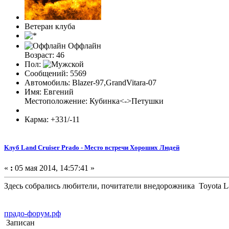
Ветеран клуба
Оффлайн
Возраст: 46
Пол:
Сообщений: 5569
Автомобиль: Blazer-97,GrandVitara-07
Имя: Евгений
Местоположение: Кубинка<->Петушки
Карма: +331/-11
Клуб Land Cruiser Prado - Место встречи Хороших Людей
«
:
05 мая 2014, 14:57:41 »
Здесь собрались любители, почитатели внедорожника Toyota La
прадо-форум.рф
Записан