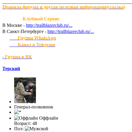
_______________
_______________
_______________
__________
Правила форума и другая полезная информация(ссылка)
Клубный Сервис
В Москве
-
http://trailblazerclub.ru/...
В Санкт-Петербурге
-
http://trailblazerclub.ru/...
Группа WhatsApp
Канал в Telegram
- Группа в ВК
Терский
Генерал-полковник
Оффлайн
Возраст: 48
Пол: