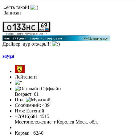
...есть такой!
Записан
Драйвер, дур отжарь!!!
sayga
Лейтенант
Оффлайн
Возраст: 61
Пол:
Сообщений: 439
Имя: Евгений
+7(916)681-4515
Местоположение: г.Королев Моск. обл.
Карма: +62/-0