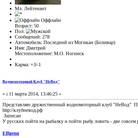
Мл. Лейтенант
Оффлайн
Возраст: 50
Пол:
Сообщений: 278
Автомобиль: Последний из Могикан (Боливар)
Имя: Дмитрий
Местоположение: М.О. Ногинск
Карма: +3/-1
Водномоторный Клуб "НеВод"
«
:
11 марта 2014, 13:46:25 »
Представляю дружественный водномоторный клуб "НеВод" Пр
http://клубневод.рф
Записан
У русских пойти на рыбалку и пойти рыбу ловить - две совсем 
Effgenn