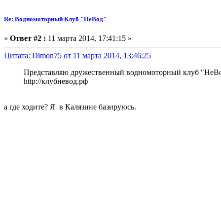
Re: Водномоторный Клуб "НеВод"
«
Ответ #2 :
11 марта 2014, 17:41:15 »
Цитата: Dimon75 от 11 марта 2014, 13:46:25
Представляю дружественный водномоторный клуб "НеВо
http://клубневод.рф
а где ходите? Я в Калязине базируюсь.